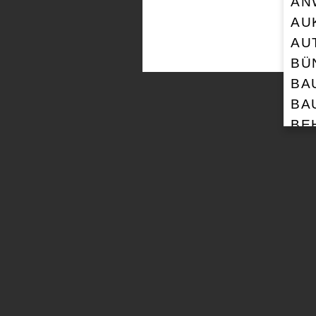
AN
AU
AU
BÜ
BA
BA
BE
BL
BU
CH
CI
CO
CO
CO
DA
DE