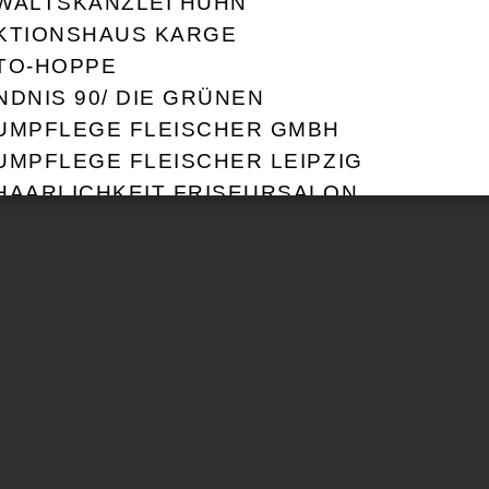
WALTSKANZLEI HUHN
KTIONSHAUS KARGE
TO-HOPPE
NDNIS 90/ DIE GRÜNEN
UMPFLEGE FLEISCHER GMBH
IMPRES
UMPFLEGE FLEISCHER LEIPZIG
HAARLICHKEIT FRISEURSALON
OMST!
DDY & SKY
UYO GMBH
TY STEINWERK GMBH
LORADIO DRESDEN
NTAG DRESDEN
RNELIUS KÖHLER
CHVERBAND TANZ DEUTSCHLAND
UTSCHE KINDER - UND JUGENDSTIFTUNG 