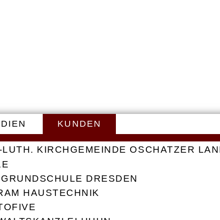
DIEN
KUNDEN
.-LUTH. KIRCHGEMEINDE OSCHATZER LA
CORPORATE
NEUWARE
LE
DESIGN
. GRUNDSCHULE DRESDEN
G UND CORPORATE
RAM HAUSTECHNIK
H. KIRCHGEMEINDE
TOFIVE