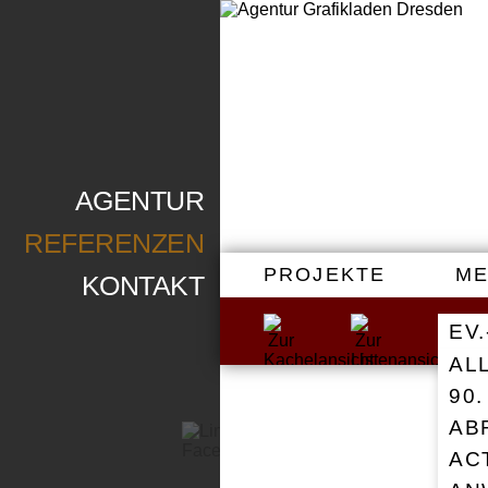
AGENTUR
REFERENZEN
PROJEKTE
ME
KONTAKT
EV
AL
90
LOGOENTWICKLUN
AB
DESIGN – EV.-LUT
OSCHATZER LAND
AC