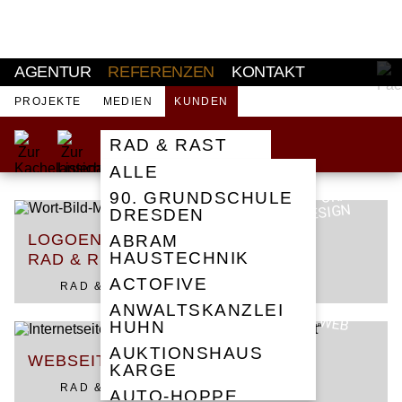
AKTUELL
AGENTUR
REFERENZEN
KONTAKT
PROJEKTE
MEDIEN
KUNDEN
RAD & RAST
ALLE
CORPORATE
90. GRUNDSCHULE
DESIGN
DRESDEN
LOGOENTWICKLUNG / CD -
ABRAM
HAUSTECHNIK
RAD & RAST
ACTOFIVE
RAD & RAST
ANWALTSKANZLEI
WEB
HUHN
AUKTIONSHAUS
WEBSEITE RAD & RAST
KARGE
RAD & RAST
AUTO-HOPPE