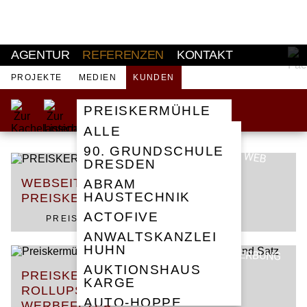
AKTUELL
AGENTUR
REFERENZEN
KONTAKT
PROJEKTE
MEDIEN
KUNDEN
PREISKERMÜHLE
ALLE
90. GRUNDSCHULE
WEB
DRESDEN
WEBSEITE –
ABRAM
HAUSTECHNIK
PREISKERMÜHLE
ACTOFIVE
PREISKERMÜHLE
ANWALTSKANZLEI
HUHN
WERBUNG
AUKTIONSHAUS
PREISKERMÜHLE –
KARGE
ROLLUPS / POSTKARTEN /
AUTO-HOPPE
WERBEFLYER